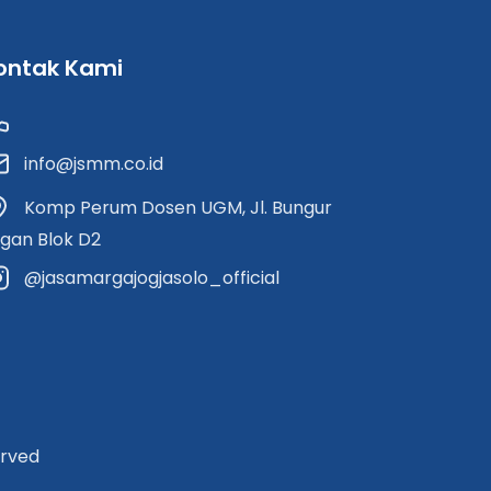
ontak Kami
info@jsmm.co.id
Komp Perum Dosen UGM, Jl. Bungur
gan Blok D2
@jasamargajogjasolo_official
erved