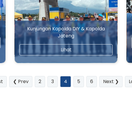
Kunjungan Kapolda DIY & Kapolda
Jateng
Lihat
(current)
st
❮ Prev
2
3
4
5
6
Next ❯
L