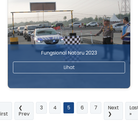
Fungsional Nataru 2023
Lihat
(current)
❮
3
4
5
6
7
Next
Las
irst
Prev
❯
»