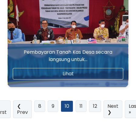
Pembayaran Tanah Kas Desa secara
langsung untuk…
Lihat
(current)
❮
8
9
10
11
12
Next
Las
irst
Prev
❯
»